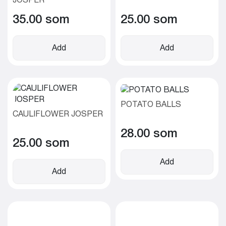
35.00 som
25.00 som
Add
Add
POTATO BALLS
CAULIFLOWER JOSPER
28.00 som
25.00 som
Add
Add