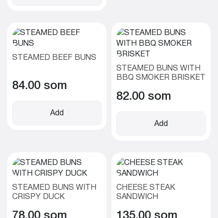
STEAMED BEEF BUNS
STEAMED BUNS WITH
BBQ SMOKER BRISKET
84.00 som
82.00 som
Add
Add
STEAMED BUNS WITH
CHEESE STEAK
CRISPY DUCK
SANDWICH
78.00 som
135.00 som