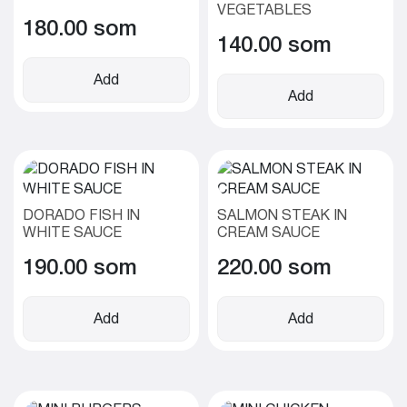
VEGETABLES
180.00 som
140.00 som
Add
Add
DORADO FISH IN
SALMON STEAK IN
WHITE SAUCE
CREAM SAUCE
190.00 som
220.00 som
Add
Add