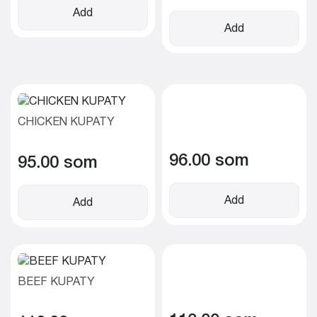
Add
Add
CHICKEN KUPATY
96.00 som
95.00 som
Add
Add
BEEF KUPATY