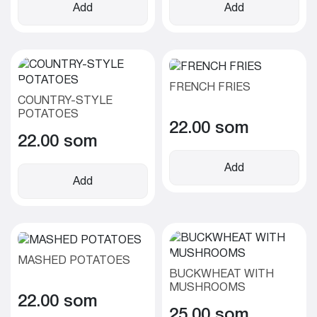
Add
Add
FRENCH FRIES
COUNTRY-STYLE
POTATOES
22.00 som
22.00 som
Add
Add
MASHED POTATOES
BUCKWHEAT WITH
MUSHROOMS
22.00 som
25.00 som