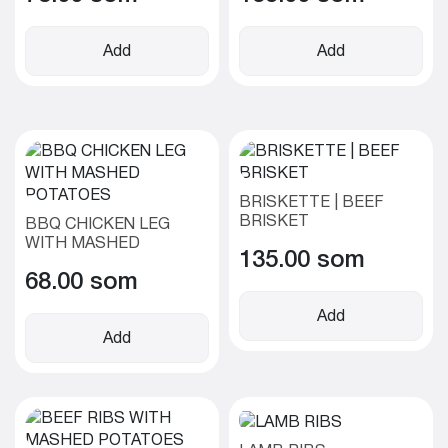
Add
Add
BRISKETTE | BEEF
BRISKET
BBQ CHICKEN LEG
WITH MASHED
135.00 som
POTATOES
68.00 som
Add
Add