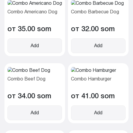
Combo Americano Dog
Combo Barbecue Dog
от 35.00 som
от 32.00 som
Add
Add
Combo Beef Dog
Combo Hamburger
от 34.00 som
от 41.00 som
Add
Add