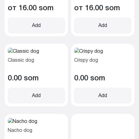
от 16.00 som
от 16.00 som
Add
Add
Classic dog
Crispy dog
0.00 som
0.00 som
Add
Add
Nacho dog