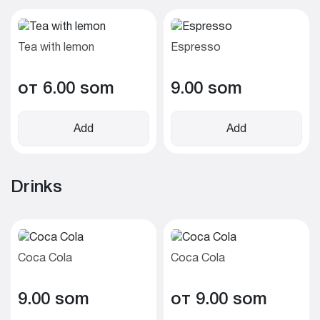
Tea with lemon
Espresso
от 6.00 som
9.00 som
Add
Add
Drinks
Coca Cola
Coca Cola
9.00 som
от 9.00 som