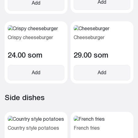
Add
Add
Crispy cheeseburger
Cheeseburger
24.00 som
29.00 som
Add
Add
Side dishes
Country style potatoes
French fries