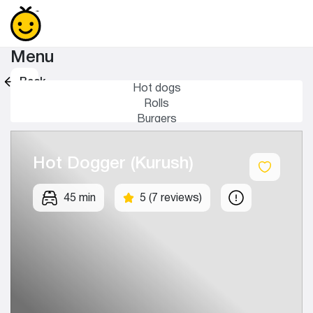
Menu
Back
Hot dogs
Rolls
Burgers
Side dishes
Combo
Hot Dogger (Kurush)
Salads
Dessert
Coffee
45 min
5 (7 reviews)
Drinks