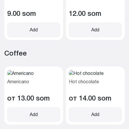
9.00 som
12.00 som
Add
Add
Coffee
Americano
Hot chocolate
от 13.00 som
от 14.00 som
Add
Add