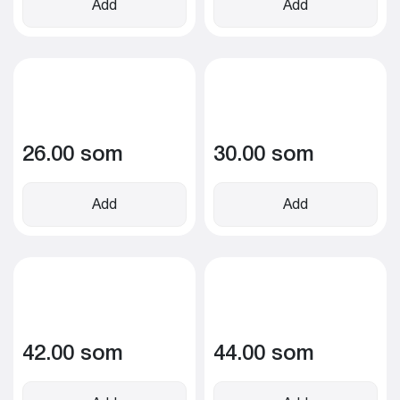
Add
Add
26.00 som
30.00 som
Add
Add
42.00 som
44.00 som