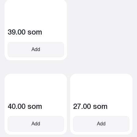
39.00 som
Add
40.00 som
27.00 som
Add
Add