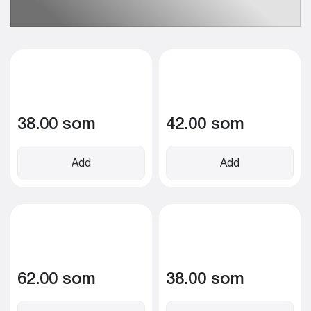
38.00 som
42.00 som
Add
Add
62.00 som
38.00 som