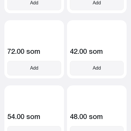
Add
Add
72.00 som
42.00 som
Add
Add
54.00 som
48.00 som