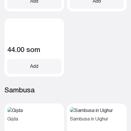
Add
Add
44.00 som
Add
Sambusa
Gijda
Sambusa in Uighur