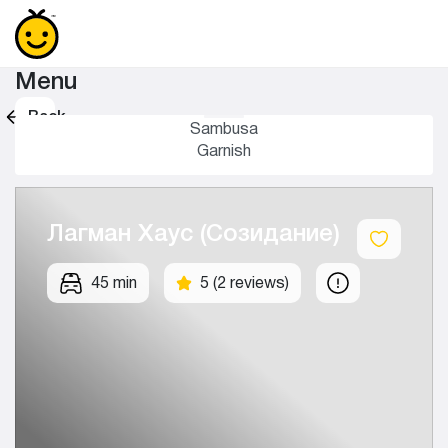
Menu
Back
Sambusa
Garnish
Лагман Хаус (Созидание)
45 min
5 (2 reviews)