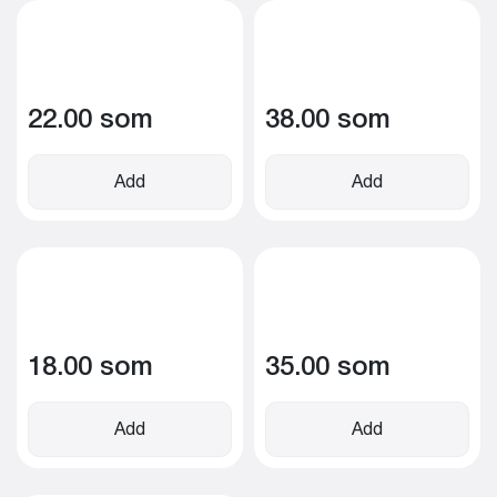
22.00 som
38.00 som
Add
Add
18.00 som
35.00 som
Add
Add