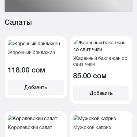
Итальянские пасты
Хоспер
Гарниры
Салаты
пиццы
Соусы
Хлеб
Напитки
Жаренный баклажан
Жаренный баклажан со
свит чили
118.00 cом
85.00 cом
Добавить
Добавить
Королевский салат
Мужской каприз