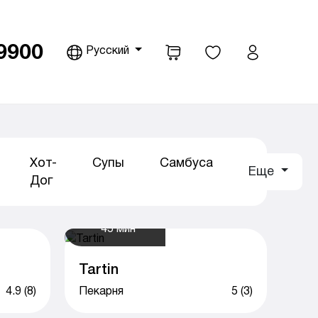
9900
Русский
pdown
Хот-
Супы
Самбуса
Еще
Дог
45 мин
Tartin
4.9 (8)
Пекарня
5 (3)