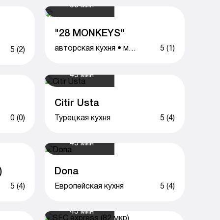
50 мин
"28 MONKEYS"
авторская кухня • музыка • напитки
5 (1)
5 (2)
45 мин
Citir Usta
0 (0)
Турецкая кухня
5 (4)
45 мин
)
Dona
5 (4)
Европейская кухня
5 (4)
45 мин