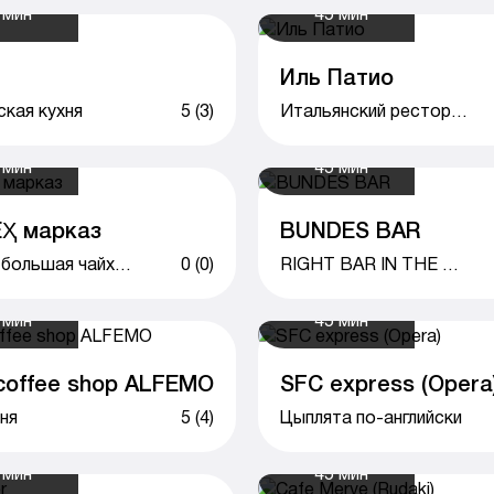
 мин
45 мин
Иль Патио
ская кухня
5 (3)
Итальянский ресторан
 мин
45 мин
Ҳ марказ
BUNDES BAR
Самая большая чайхана в городе
0 (0)
RIGHT BAR IN THE RIGHT PLACE
 мин
45 мин
coffee shop ALFEMO
SFC express (Opera
ня
5 (4)
Цыплята по-английски
 мин
45 мин