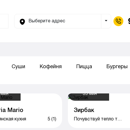
Выберите адрес
Toggle Dro
Суши
Кофейня
Пицца
Бургеры
 мин
35 мин
ia Mario
Зирбак
нская кухня
5 (1)
Почувствуй тепло таджикского гостеприимство