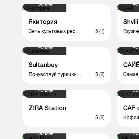
50 мин
40
Якитория
Shvili
Сеть культовых ресторанов авторской японской кухни
5 (1)
Грузин
45 мин
45
Sultanbey
САЙЁ
Почувствуй турецкий колорит вместе с Sultanbey
5 (2)
45 мин
30
ZIRA Station
CAF 
5 (2)
Кофей
50 мин
45