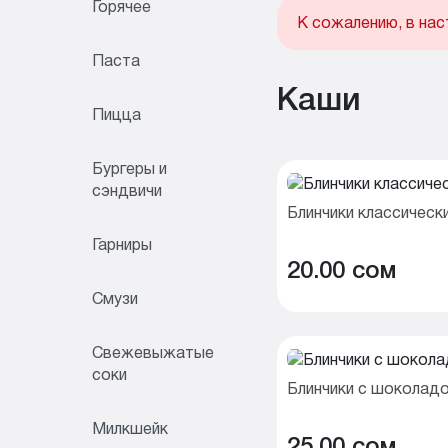
Горячее
К сожалению, в нас
Паста
Каши
Пицца
Бургеры и
сэндвичи
Блинчики классическ
Гарниры
20.00 cом
Смузи
Свежевыжатые
соки
Блинчики с шоколад
Милкшейк
25.00 cом