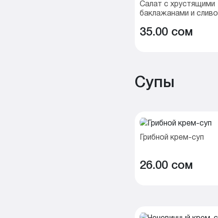
Салат с хрустящими
баклажанами и слив
сыром
35.00 cом
Супы
Грибной крем-суп
26.00 cом