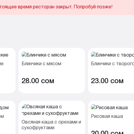
тоящее время ресторан закрыт. Попробуй позже!
ие
Блинчики с мясом
Блинчики с творог
28.00 cом
23.00 cом
ом
Рисовая каша
Овсяная каша с орехами и
сухофруктами
20.00 cом