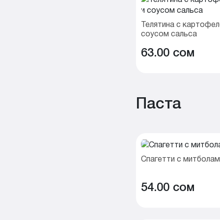
Телятина с картофел
соусом сальса
63.00 cом
Паста
Спагетти с митболам
54.00 cом