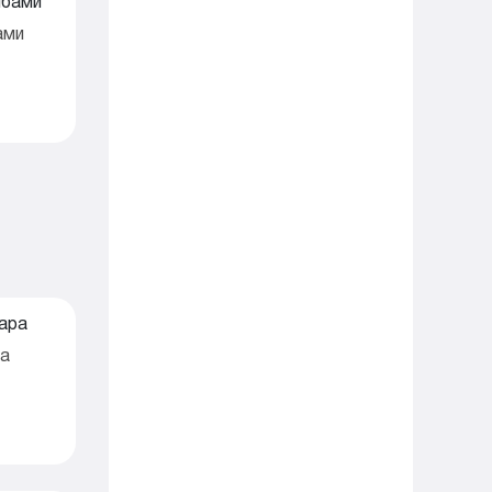
ами
ра