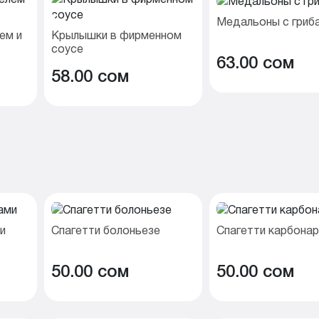
Медальоны с гриб
ем и
Крылышки в фирменном
соусе
63.00 cом
58.00 cом
и
Спагетти болоньезе
Спагетти карбона
50.00 cом
50.00 cом