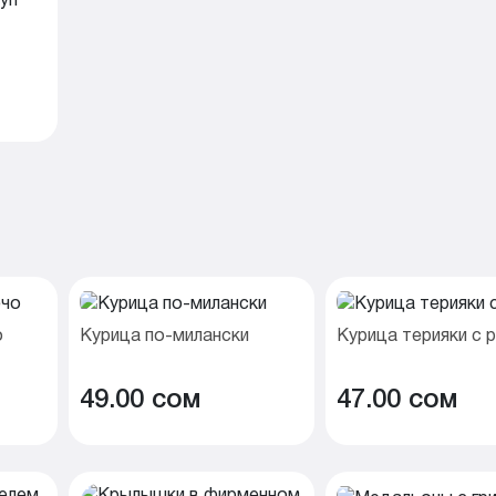
о
Курица по-милански
Курица терияки с 
49.00 cом
47.00 cом