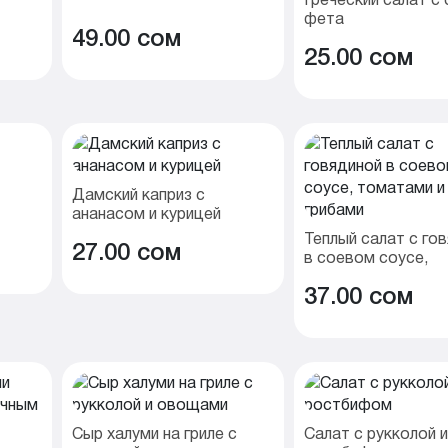
фета
49.00 cом
25.00 cом
Дамский каприз с
ананасом и курицей
Теплый салат с го
27.00 cом
в соевом соусе,
томатами и грибам
37.00 cом
Сыр халуми на гриле с
Салат с рукколой и