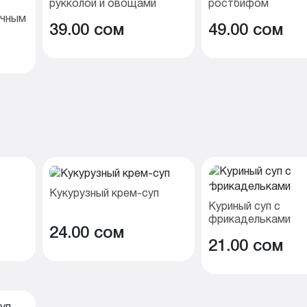
рукколой и овощами
ростбифом
очным
39.00 cом
49.00 cом
Кукурузный крем-суп
Куриный суп с
фрикадельками
24.00 cом
21.00 cом