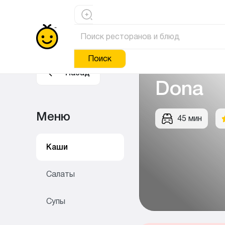
Поиск
Назад
Dona
Меню
45 мин
Каши
Салаты
Супы