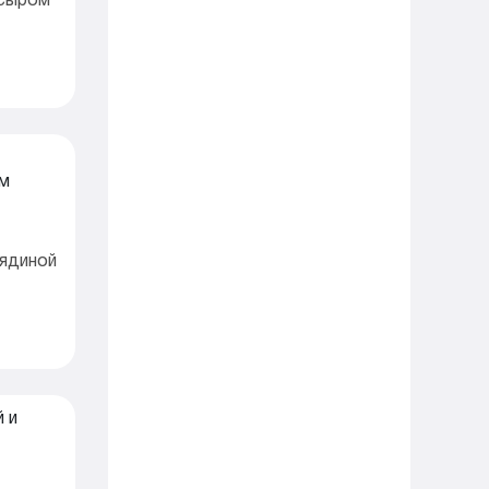
вядиной
и