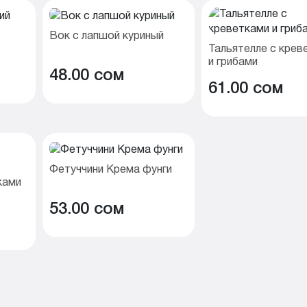
Вок с лапшой куриный
Тальятелле с крев
и грибами
48.00 cом
61.00 cом
Фетуччини Крема фунги
ками
53.00 cом