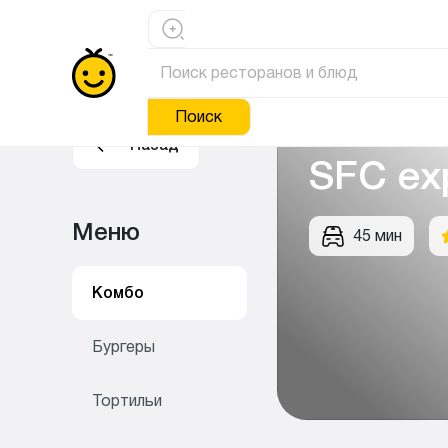
Поиск
Назад
SFC exp
Меню
45 мин
Комбо
Бургеры
Тортильи