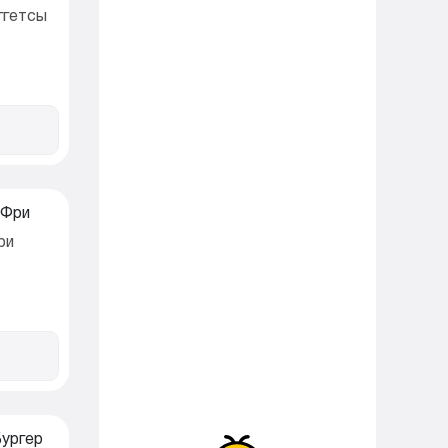
ггетсы
ри