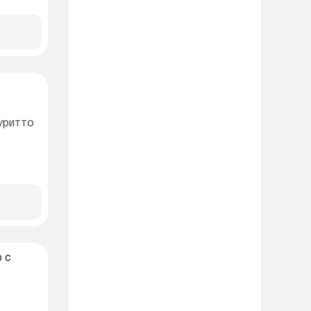
уритто