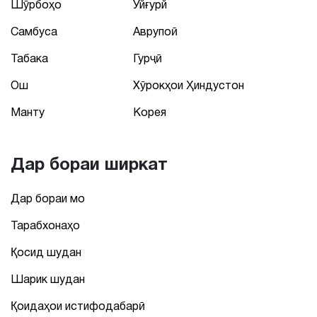
Шӯрбоҳо
Уйғурй
Самбуса
Аврупоӣ
Табака
Гурҷӣ
Ош
Хӯрокҳои Ҳиндустон
Манту
Корея
Дар бораи ширкат
Дар бораи мо
Тарабхонаҳо
Қосид шудан
Шарик шудан
Қоидаҳои истифодабарӣ