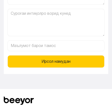
Ирсол намудан