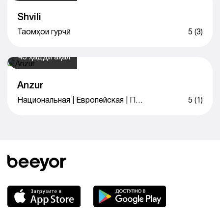
Shvili
Таомҳои гурҷӣ
5 (3)
45 ҳадди ақал
Anzur
Национальная | Европейская | Паназиатская кухня
5 (1)