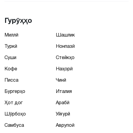
Гурӯҳҳо
Миллӣ
Шашлик
Туркӣ
Нонпазӣ
Суши
Стейкҳо
Кофе
Наҳорӣ
Писса
Чинӣ
Бургерҳо
Италия
Ҳот дог
Арабӣ
Шӯрбоҳо
Уйғурй
Самбуса
Аврупоӣ