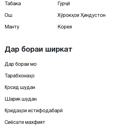
Табака
Гурҷӣ
Ош
Хӯрокҳои Ҳиндустон
Манту
Корея
Дар бораи ширкат
Дар бораи мо
Тарабхонаҳо
Қосид шудан
Шарик шудан
Қоидаҳои истифодабарӣ
Сиёсати махфият