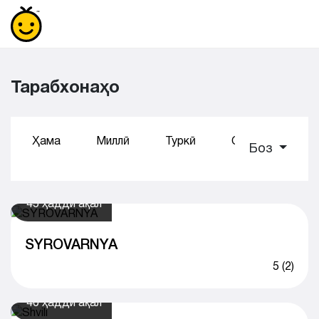
Тарабхонаҳо
Ҳама
Миллӣ
Туркӣ
Суши
Коф
Боз
45 ҳадди ақал
SYROVARNYA
5 (2)
40 ҳадди ақал