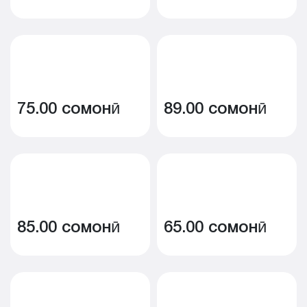
75.00 сомонӣ
89.00 сомонӣ
85.00 сомонӣ
65.00 сомонӣ