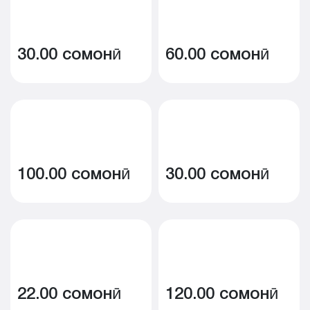
30.00 сомонӣ
60.00 сомонӣ
100.00 сомонӣ
30.00 сомонӣ
22.00 сомонӣ
120.00 сомонӣ