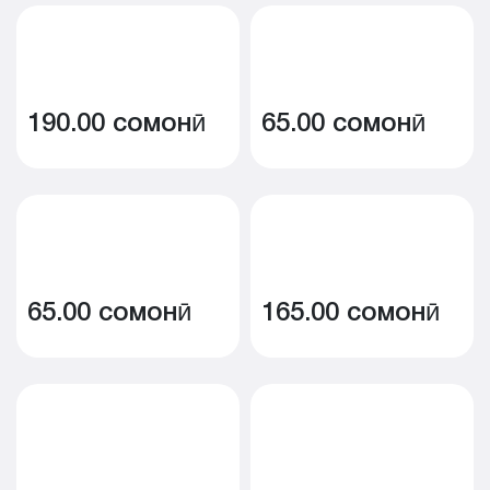
190.00 сомонӣ
65.00 сомонӣ
65.00 сомонӣ
165.00 сомонӣ