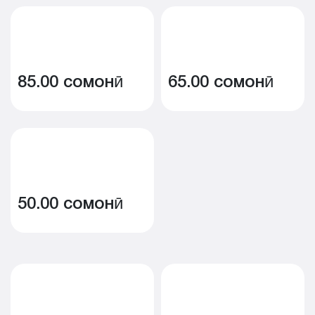
85.00 сомонӣ
65.00 сомонӣ
50.00 сомонӣ