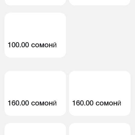
100.00 сомонӣ
160.00 сомонӣ
160.00 сомонӣ