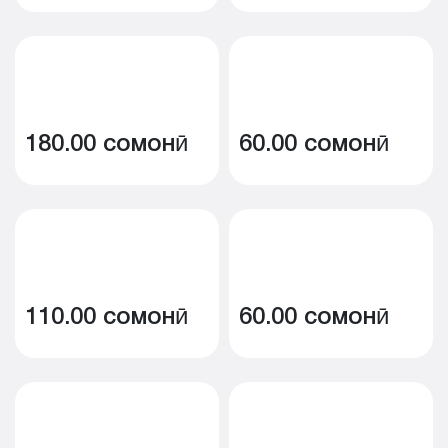
180.00 сомонӣ
60.00 сомонӣ
110.00 сомонӣ
60.00 сомонӣ