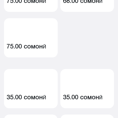
75.00 сомонӣ
68.00 сомонӣ
75.00 сомонӣ
35.00 сомонӣ
35.00 сомонӣ