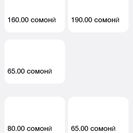
160.00 сомонӣ
190.00 сомонӣ
65.00 сомонӣ
80.00 сомонӣ
65.00 сомонӣ