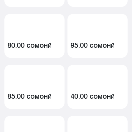
80.00 сомонӣ
95.00 сомонӣ
85.00 сомонӣ
40.00 сомонӣ