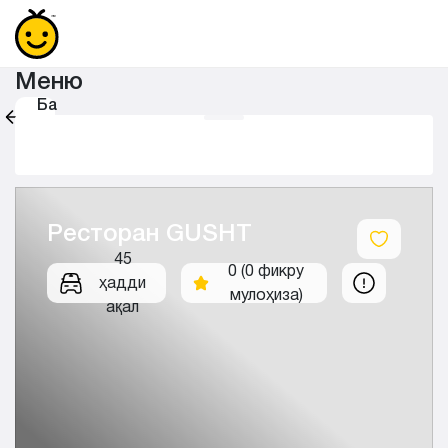
Меню
Ба
қафо
Ресторан GUSHT
45
0 (0 фикру
ҳадди
мулоҳиза)
ақал